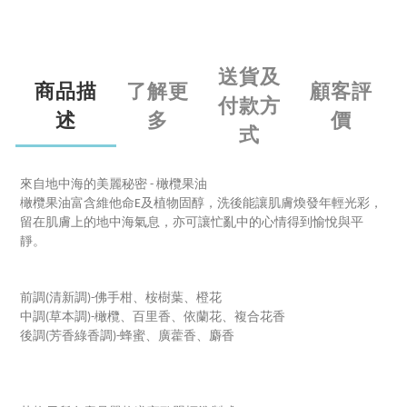
送貨及
商品描
了解更
顧客評
付款方
述
多
價
式
來自地中海的美麗秘密 - 橄欖果油
橄欖果油富含維他命E及植物固醇，洗後能讓肌膚煥發年輕光彩，
留在肌膚上的地中海氣息，亦可讓忙亂中的心情得到愉悅與平
靜。
前調(清新調)-佛手柑、桉樹葉、橙花
中調(草本調)-橄欖、百里香、依蘭花、複合花香
後調(芳香綠香調)-蜂蜜、廣藿香、麝香