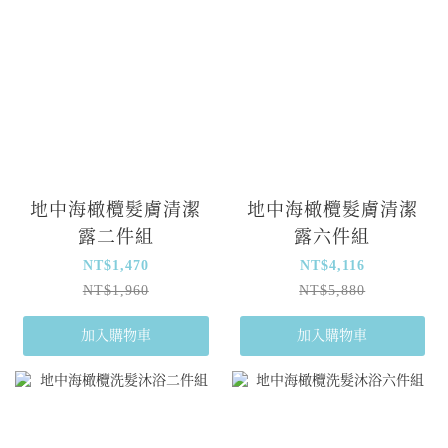
綠茶萃取：強效抗氧化，淨化
綠茶萃取：強效抗氧化，淨化
油脂並保濕。
油脂並保濕。
銀杏葉萃取：深層滋養，提升
銀杏葉萃取：深層滋養，提升
肌膚彈性與光澤。
肌膚彈性與光澤。
療癒層次香氛：
療癒層次香氛：
清新開場：佛手柑、檸檬
清新開場：佛手柑、檸檬
柔和中調：鈴蘭
柔和中調：鈴蘭
優雅尾韻：麝香、琥珀
優雅尾韻：麝香、琥珀
全方位品項：
全方位品項：
地中海橄欖髮膚清潔
地中海橄欖髮膚清潔
涵蓋洗髮、潤髮、沐浴及護膚
涵蓋洗髮、潤髮、沐浴及護膚
露二件組
露六件組
乳，提供從頭到腳的植萃呵
乳，提供從頭到腳的植萃呵
護。
護。
NT$1,470
NT$4,116
NT$1,960
NT$5,880
加入購物車
加入購物車
艾格尼所有產品嚴格遵守歐盟
艾格尼所有產品嚴格遵守歐盟
標準製成
標準製成
百分百義大利製造．原裝進口
百分百義大利製造．原裝進口
不含矽靈、重金屬、Paraben防
不含矽靈、重金屬、Paraben防
腐劑及對人體有害之微生物。
腐劑及對人體有害之微生物。